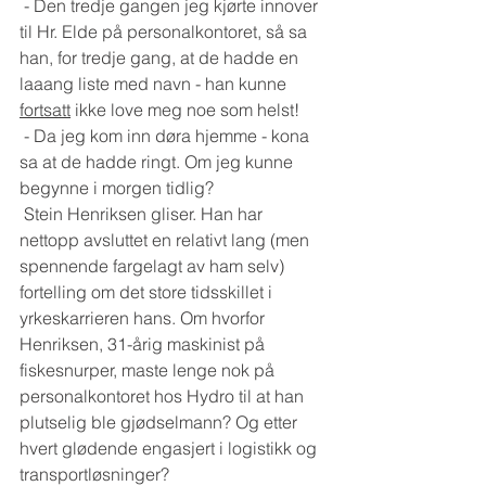
 - Den tredje gangen jeg kjørte innover 
til Hr. Elde på personalkontoret, så sa 
han, for tredje gang, at de hadde en 
laaang liste med navn - han kunne 
fortsatt
 ikke love meg noe som helst!
 - Da jeg kom inn døra hjemme - kona 
sa at de hadde ringt. Om jeg kunne 
begynne i morgen tidlig?
 Stein Henriksen gliser. Han har 
nettopp avsluttet en relativt lang (men 
spennende fargelagt av ham selv) 
fortelling om det store tidsskillet i 
yrkeskarrieren hans. Om hvorfor 
Henriksen, 31-årig maskinist på 
fiskesnurper, maste lenge nok på 
personalkontoret hos Hydro til at han 
plutselig ble gjødselmann? Og etter 
hvert glødende engasjert i logistikk og 
transportløsninger?