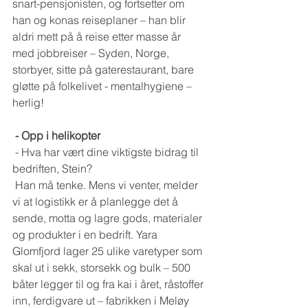
snart-pensjonisten, og fortsetter om 
han og konas reiseplaner – han blir 
aldri mett på å reise etter masse år 
med jobbreiser – Syden, Norge, 
storbyer, sitte på gaterestaurant, bare 
gløtte på folkelivet - mentalhygiene – 
herlig! 
- Opp i helikopter
 - Hva har vært dine viktigste bidrag til 
bedriften, Stein?
 Han må tenke. Mens vi venter, melder 
vi at logistikk er å planlegge det å 
sende, motta og lagre gods, materialer 
og produkter i en bedrift. Yara 
Glomfjord lager 25 ulike varetyper som 
skal ut i sekk, storsekk og bulk – 500 
båter legger til og fra kai i året, råstoffer 
inn, ferdigvare ut – fabrikken i Meløy 