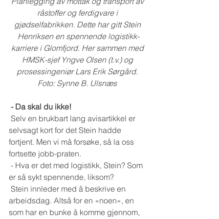
Planlegging av mottak og transport av 
råstoffer og ferdigvare i 
gjødselfabrikken. Dette har gitt Stein 
Henriksen en spennende logistikk-
karriere i Glomfjord. Her sammen med 
HMSK-sjef Yngve Olsen (t.v.) og 
prosessingeniør Lars Erik Sørgård. 
Foto: Synne B. Ulsnæs 
 - Da skal du ikke!
 Selv en brukbart lang avisartikkel er 
selvsagt kort for det Stein hadde 
fortjent. Men vi må forsøke, så la oss 
fortsette jobb-praten.
 - Hva er det med logistikk, Stein? Som 
er så sykt spennende, liksom?
 Stein innleder med å beskrive en 
arbeidsdag. Altså for en «noen», en 
som har en bunke å komme gjennom, 