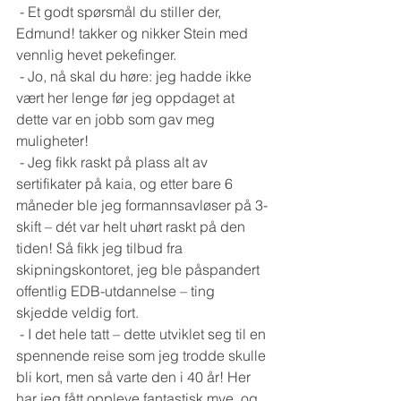
 - Et godt spørsmål du stiller der, 
Edmund! takker og nikker Stein med 
vennlig hevet pekefinger.
 - Jo, nå skal du høre: jeg hadde ikke 
vært her lenge før jeg oppdaget at 
dette var en jobb som gav meg 
muligheter! 
 - Jeg fikk raskt på plass alt av 
sertifikater på kaia, og etter bare 6 
måneder ble jeg formannsavløser på 3-
skift – dét var helt uhørt raskt på den 
tiden! Så fikk jeg tilbud fra 
skipningskontoret, jeg ble påspandert 
offentlig EDB-utdannelse – ting 
skjedde veldig fort. 
 - I det hele tatt – dette utviklet seg til en 
spennende reise som jeg trodde skulle 
bli kort, men så varte den i 40 år! Her 
har jeg fått oppleve fantastisk mye, og 