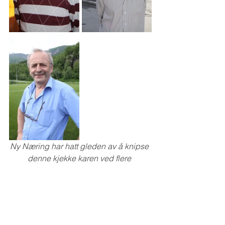
Ny Næring har hatt gleden av å knipse 
denne kjekke karen ved flere 
anledninger gjennom årene – her et lite 
utvalg. Til venstre er Stein i Glomstua 
16. desember 2008, i forbindelse med 
at han ble hedret av bedriften som 25-
årsjubilant. På det neste befinner vi oss 