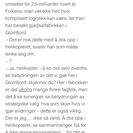
omsetter for 2,5 milliarder hvert år. 
Folkens: man vet ikke helt hvor 
komplisert logistikk kan være, før man 
har besøkt gjødselfabrikken i 
Glomfjord.
 - Det er nok dette med å dra opp i 
helikopteret, svarer han som måtte 
tenke seg om.
 - ?
 - Ja, helikopter – å se oss selv ovenfra, 
se betydningen av det vi gjør her i 
Glomfjord, skjønner du? Her i fabrikken 
er det 
utrolig
 mange flinke fagfolk, men 
det å se synergier, se betydningen av 
strategiske valg, hva som skjer hvis vi 
gjør endringer – dette er også viktig. 
Der er jeg…..ikke så verst. Å dra opp i 
helikopteret, se sammenhenger. Så for 
å ikke drepe engasjement….for dét er 