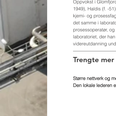
Oppvokst i Glomfjord
1949), Haldis (f. -51
kjemi- og prosessfag 
det samme i laborato
prosessoperatør, og s
laboratoriet, der ha
videreutdanning und
Trengte mer
Større nettverk og me
Den lokale lederen 