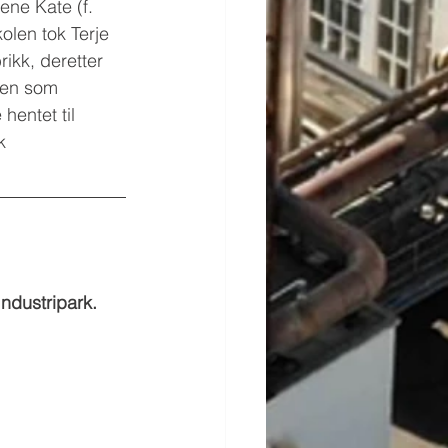
ene Kate (f. 
kolen tok Terje 
ikk, deretter 
ken som 
hentet til 
k 
Industripark. 