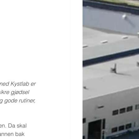
med Kystlab er 
ikre gjødsel 
 gode rutiner, 
en. Da skal 
mannen bak 