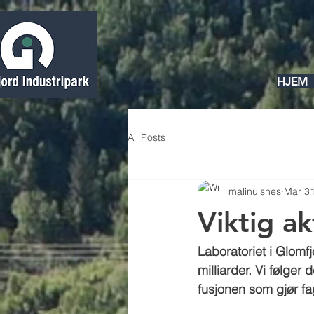
HJEM
All Posts
malinulsnes
Mar 31
Viktig ak
Laboratoriet i Glomfj
milliarder. Vi følger
fusjonen som gjør fa