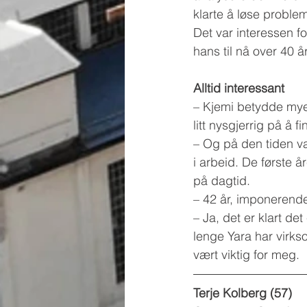
klarte å løse proble
Det var interessen f
hans til nå over 40 å
Alltid interessant
– Kjemi betydde mye 
litt nysgjerrig på å f
– Og på den tiden var
i arbeid. De første å
på dagtid.
– 42 år, imponerend
– Ja, det er klart det
lenge Yara har virks
vært viktig for meg.
Terje Kolberg (57)