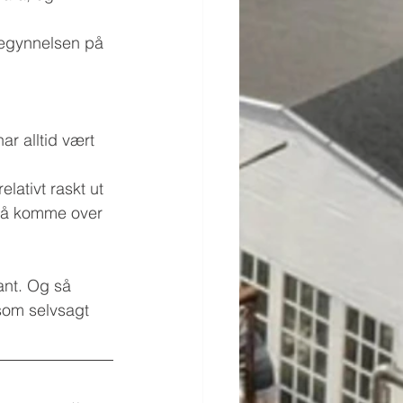
begynnelsen på 
r alltid vært 
lativt raskt ut 
dt å komme over 
sant. Og så 
 som selvsagt 