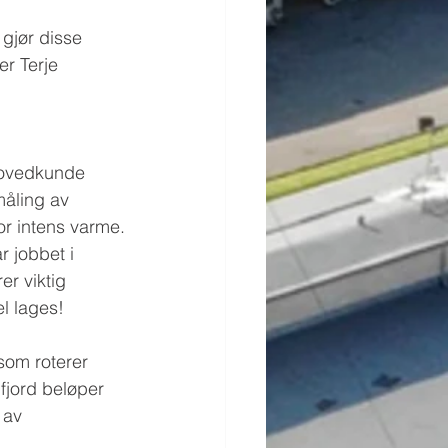
gjør disse 
r Terje 
hovedkunde 
måling av 
for intens varme.
r jobbet i 
er viktig 
l lages!
som roterer 
fjord beløper 
 av 