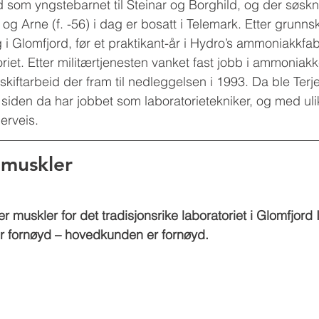
 som yngstebarnet til Steinar og Borghild, og der søskn
) og Arne (f. -56) i dag er bosatt i Telemark. Etter grunns
i Glomfjord, før et praktikant-år i Hydro’s ammoniakkfabr
riet. Etter militærtjenesten vanket fast jobb i ammoniak
kiftarbeid der fram til nedleggelsen i 1993. Da ble Terje 
n siden da har jobbet som laboratorietekniker, og med uli
erveis.
 muskler
r muskler for det tradisjonsrike laboratoriet i Glomfjord 
er fornøyd – hovedkunden er fornøyd.