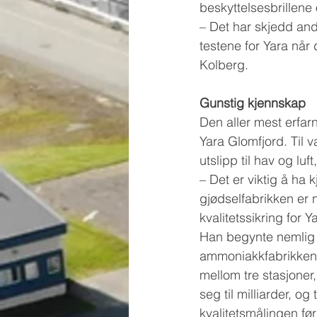
beskyttelsesbrillene
– Det har skjedd and
testene for Yara når
Kolberg.
Gunstig kjennskap
Den aller mest erfar
Yara Glomfjord. Til v
utslipp til hav og luf
– Det er viktig å ha 
gjødselfabrikken er n
kvalitetssikring for
Han begynte nemlig 
ammoniakkfabrikken t
mellom tre stasjoner
seg til milliarder, og
kvalitetsmålingen fø