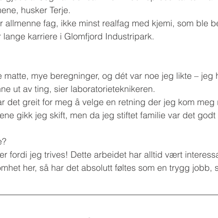
mene, husker Terje.
or allmenne fag, ikke minst realfag med kjemi, som ble 
r lange karriere i Glomfjord Industripark.
matte, mye beregninger, og dét var noe jeg likte – jeg ha
inne ut av ting, sier laboratorieteknikeren.
 det greit for meg å velge en retning der jeg kom meg re
rene gikk jeg skift, men da jeg stiftet familie var det go
e?
 er fordi jeg trives! Dette arbeidet har alltid vært interes
omhet her, så har det absolutt føltes som en trygg jobb,