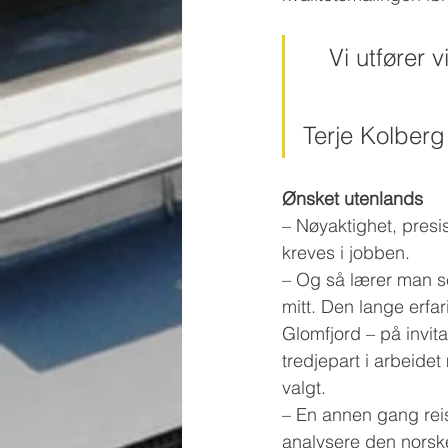
Vi utfører 
Terje Kolberg
Ønsket utenlands
– Nøyaktighet, presis
kreves i jobben.
– Og så lærer man seg
mitt. Den lange erfa
Glomfjord – på invita
tredjepart i arbeide
valgt.
– En annen gang reis
analysere den norske