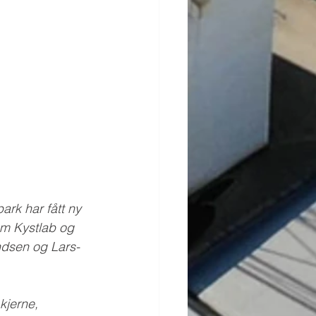
park har fått ny 
om Kystlab og 
ndsen og Lars-
kjerne, 