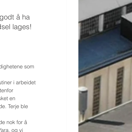
 godt å ha 
sel lages!
erdighetene som 
tiner i arbeidet 
tenfor 
sket en 
e. Terje ble 
de nok for å 
ara, og vi 