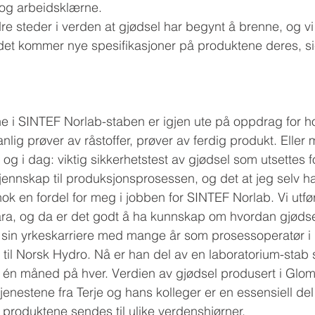
 og arbeidsklærne.
re steder i verden at gjødsel har begynt å brenne, og vi 
 det kommer nye spesifikasjoner på produktene deres, sie
ne i SINTEF Norlab-staben er igjen ute på oppdrag for 
anlig prøver av råstoffer, prøver av ferdig produkt. Eller 
t, og i dag: viktig sikkerhetstest av gjødsel som utsettes 
kjennskap til produksjonsprosessen, og det at jeg selv ha
ok en fordel for meg i jobben for SINTEF Norlab. Vi utfør
 Yara, og da er det godt å ha kunnskap om hvordan gjødse
sin yrkeskarriere med mange år som prosessoperatør i 
il Norsk Hydro. Nå er han del av en laboratorium-stab 
, én måned på hver. Verdien av gjødsel produsert i Glom
 tjenestene fra Terje og hans kolleger er en essensiell del
r produktene sendes til ulike verdenshjørner.