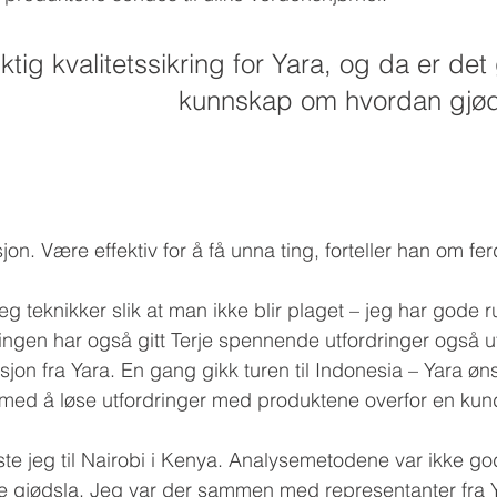
viktig kvalitetssikring for Yara, og da er det
kunnskap om hvordan gjød
jon. Være effektiv for å få unna ting, forteller han om f
 teknikker slik at man ikke blir plaget – jeg har gode ru
ringen har også gitt Terje spennende utfordringer også u
sjon fra Yara. En gang gikk turen til Indonesia – Yara øn
t med å løse utfordringer med produktene overfor en kund
te jeg til Nairobi i Kenya. Analysemetodene var ikke go
 gjødsla. Jeg var der sammen med representanter fra Y