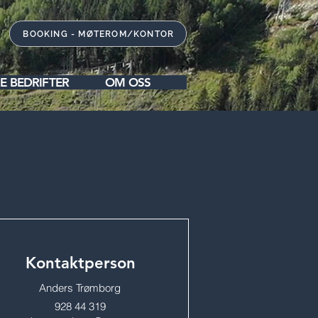
BOOKING - MØTEROM/KONTOR
E BEDRIFTER
OM OSS
Kontaktperson
Anders Trømborg
928 44 319