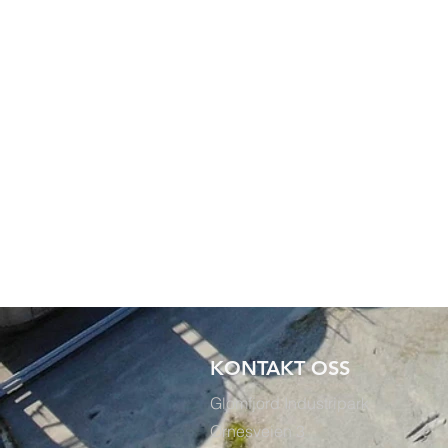
KONTAKT OSS
Glomfjord Industripark
Ørnesveien 3