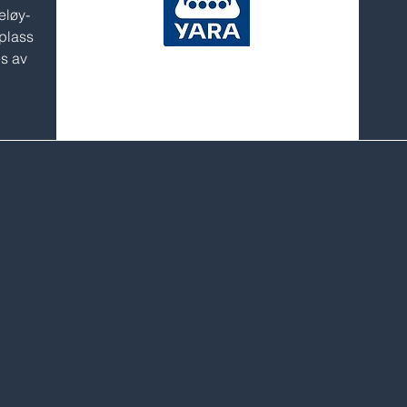
eløy-
splass
s av