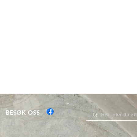
BESØK OSS
Telefon: +47 757 19 900
E-post:
kontakt.gip@yara.com