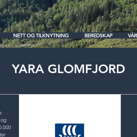
NETT OG TILKNYTNING
BEREDSKAP
VÅR
YARA GLOMFJORD
e
 og
0.000
ter