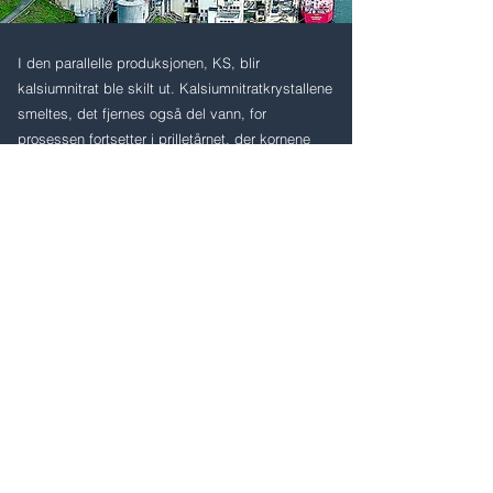
I den parallelle produksjonen, KS, blir
kalsiumnitrat ble skilt ut. Kalsiumnitratkrystallene
smeltes, det fjernes også del vann, for
prosessen fortsetter i prilletårnet, der kornene
lages. Dråper av lut slynges fra toppen av det
omlag 40 meter høye tårnet, og i møte med kald
luft størkner de på vei ned og blir til korn.
Kalksalpeteren blir siktet og kjølt ned for den går
til lager.
PAKKING OG UTSKIPING