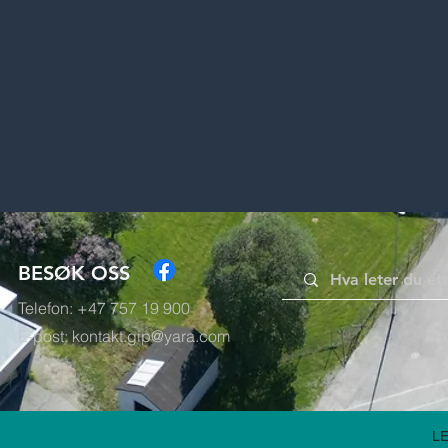
BESØK OSS
Telefon: +47 757 19 900
E-post:
kontakt.gip@yara.com
L