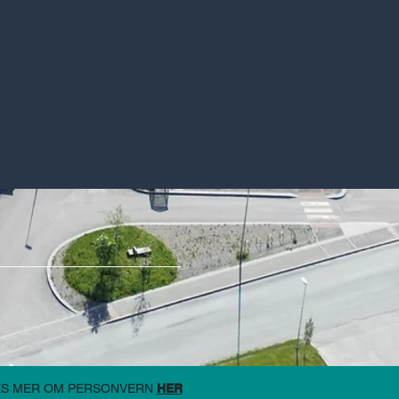
ES MER OM PERSONVERN
HER