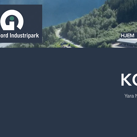
HJEM
K
Yara 