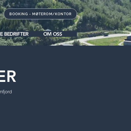
BOOKING - MØTEROM/KONTOR
E BEDRIFTER
OM OSS
ER
mfjord