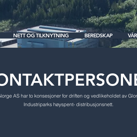
NETT OG TILKNYTNING
BEREDSKAP
VÅR
ONTAKTPERSON
Norge AS har to konsesjoner for driften og vedlikeholdet av Glo
Industriparks høyspent- distribusjonsnett.