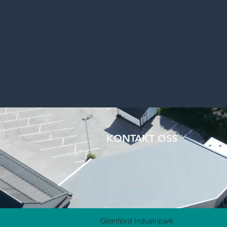
KONTAKT OSS
Glomfjord Industripark
Ørnesveien 3
8160 Glomfjord
Glomfjord Industripark