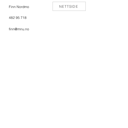
NETTSIDE
Finn Nordmo
482 95 718
finn@mnu.no
KONTAKT OSS
BESØK OSS
Glomfjord Industripark
Telefon:
+47 757 19 900
Ørnesveien 3
E-post: