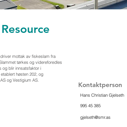
 Resource
river mottak av fiskeslam fra
 Slammet tørkes og videreforedles
 og blir innsatsfaktor i
 etablert høsten 202, og
 AS og Vestigium AS.
Kontaktperson
Hans Christian Gjelseth
995 45 385
gjelseth@smr.as