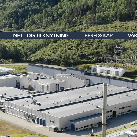
NETT OG TILKNYTNING
BEREDSKAP
VÅR