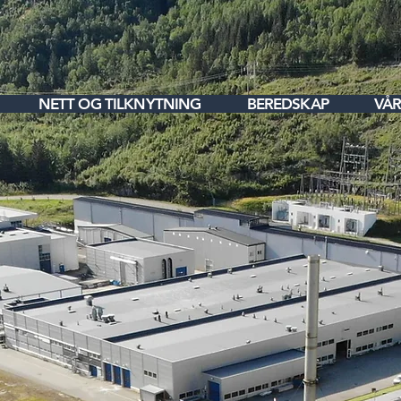
NETT OG TILKNYTNING
BEREDSKAP
VÅR