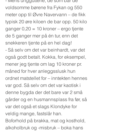
- Mens ungguttene, de som bar de 
voldsomme børene fra Fykan og 550 
meter opp til Øvre Navervann – de fikk 
typisk 20 øre kiloen de bar opp. 50 kilo 
ganger 0,20 = 10 kroner – ergo tjente 
de 5 ganger mer på én tur, enn det 
snekkeren tjente på en hel dag!
- Så selv om det var beinhardt, var det 
også godt betalt. Kokka, for eksempel, 
mener jeg tjente om lag 10 kroner pr. 
måned for hver anleggsslusk hun 
ordnet matstellet for – inntekten hennes 
var god. Så selv om det var kaotisk i 
denne bygda der det bare var 2 små 
gårder og en husmannsplass fra før, så 
var det også et slags Klondyke for 
veldig mange, fastslår han.
Boforhold på brakka, mat og kosthold, 
alkoholbruk og -misbruk – boka hans 