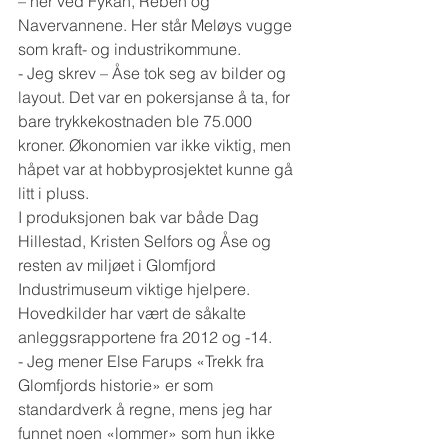
– her ved Fykan, Reben og 
Navervannene. Her står Meløys vugge 
som kraft- og industrikommune.
- Jeg skrev – Åse tok seg av bilder og 
layout. Det var en pokersjanse å ta, for 
bare trykkekostnaden ble 75.000 
kroner. Økonomien var ikke viktig, men 
håpet var at hobbyprosjektet kunne gå 
litt i pluss. 
I produksjonen bak var både Dag 
Hillestad, Kristen Selfors og Åse og 
resten av miljøet i Glomfjord 
Industrimuseum viktige hjelpere. 
Hovedkilder har vært de såkalte 
anleggsrapportene fra 2012 og -14. 
- Jeg mener Else Farups «Trekk fra 
Glomfjords historie» er som 
standardverk å regne, mens jeg har 
funnet noen «lommer» som hun ikke 