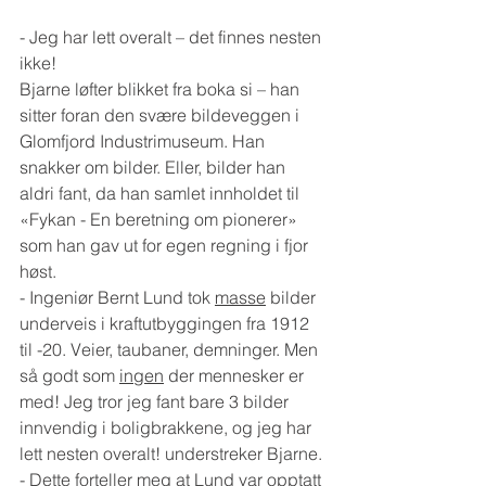
- Jeg har lett overalt – det finnes nesten 
ikke!
Bjarne løfter blikket fra boka si – han 
sitter foran den svære bildeveggen i 
Glomfjord Industrimuseum. Han 
snakker om bilder. Eller, bilder han 
aldri fant, da han samlet innholdet til 
«Fykan - En beretning om pionerer» 
som han gav ut for egen regning i fjor 
høst.
- Ingeniør Bernt Lund tok 
masse
 bilder 
underveis i kraftutbyggingen fra 1912 
til -20. Veier, taubaner, demninger. Men 
så godt som 
ingen
 der mennesker er 
med! Jeg tror jeg fant bare 3 bilder 
innvendig i boligbrakkene, og jeg har 
lett nesten overalt! understreker Bjarne.
- Dette forteller meg at Lund var opptatt 