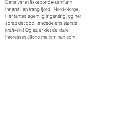
Dette var et fiskebonde-samfunn 
innerst i en trang fjord i Nord-Norge. 
Her fantes egentlig ingenting, og her 
spratt det opp, landsdelens største 
kraftverk! Og så er det de klare 
interesseskillene mellom han som 
ledet utbyggingen, og dem som 
jobbet. Ikke rart at det vokste fram en 
arbeiderbevegelse, smiler han. 
(Haugvik Industriarbeiderforening ble 
etablert i 1913, red. anm.).
- Blir det flere bøker?
- Nei, jeg tror ikke dét – og det er 
ganske dyrt med nytt opplag. Men, de 
600 eksemplarene vi trykket - alle gikk 
ut, det finnes ikke ett igjen, sier Bjarne 
fornøyd.
- Så er det jo kommet en del 
opplysninger inn, etter at boka kom 