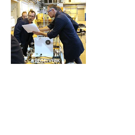
REGELVERK
Kravene til leveringskvalitet i strømnettet
er regulert gjennom en egen forskrift som
forvaltes av Norges vassdrags- og
energidirektorat (NVE). Forskriften
beskriver blant annet krav til
spenningskvalitet, krav til avbrudd i
strømforsyningen og rapportering og
oppfølging av feil i strømnettet. Som
nettselskap jobber vi kontinuerlig for
optimal leveringskvalitet i strømnettet vårt,