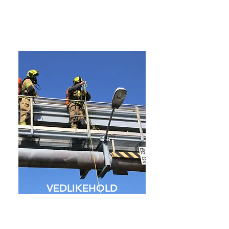
slik at du som kunde ikke skal oppleve
problemer med strømforsyningen.
VEDLIKEHOLD
Norges vassdrags- og energidirektorat
(NVE) forvalter en forskrift som regulerer