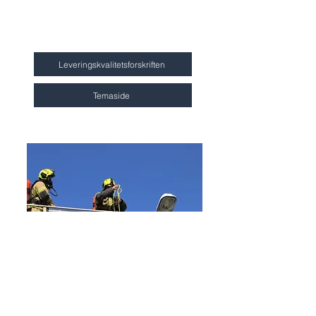
kravene til leveringskvalitet, samt en
egen temaside om leveringskvalitet.
Disse finner du her:
Leveringskvalitetsforskriften
Temaside