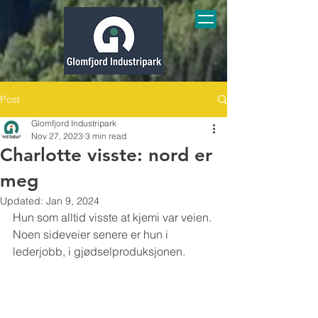
Post
Glomfjord Industripark
Nov 27, 2023
3 min read
Charlotte visste: nord er
meg
Updated:
Jan 9, 2024
Hun som alltid visste at kjemi var veien. 
Noen sideveier senere er hun i 
lederjobb, i gjødselproduksjonen.