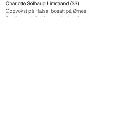
Charlotte Solhaug Limstrand (33)
Oppvokst på Halsa, bosatt på Ørnes. 
Studiespesialisering med idrettsfag i 
Bodø, førstegangstjeneste og 
befalsskole i Forsvaret, 
praksiskandidat og så fagbrev i 
kjemiprosess hos Yara Glomfjord. Fra 
1. mai i år driftskoordinator for 
syrefabrikkene. Datter av Elisabeth og 
Stig-Arne, søster til Christine (29), Silje 
Martine (25) og Ole Gunnar (16), og 
dessuten Elias (13) og Helmine (12), 
som pappa Stig-Arne har fått med sin 
nåværende kone. Charlotte er gift med 
Espen Limstrand siden 2020, de har 
tre barn.