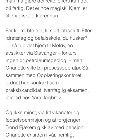
man må gjøre det rette, ellers kan det 
bli farlig. Det er noe magisk. Kjemi er 
litt magisk, forklarer hun.
For kjemi ble det, til slutt, absolutt. Etter 
idrettsfag og befalsskole, du husker? 
….så ble det hjem til Meløy, en 
avstikker via Stavanger – forkurs 
ingeniør, petroleumsgeologi – men: 
Charlotte ville bli prosessoperatør. Så, 
sammen med Opplæringskontoret 
ordnet hun kontrakt som 
praksiskandidat, tverrfaglig eksamen, 
læretid hos Yara, fagbrev. 
Og ikke minst, via litt vikariater og 
fødselspermisjon og at forgjenger 
Trond Fjærem gikk av med pensjon: 
Charlotte er siden i vår, nemlig, 