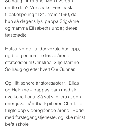
Solhaug Limstrand. Men hvordan 
endte den? Mer straks. Først rask 
tilbakespoling til 21. mars 1990, da 
hun så dagens lys, pappa Stig-Arne 
og mamma Elisabeths under, deres 
førstefødte.
Halsa Norge, ja, der vokste hun opp, 
og ble gjennom de første årene 
storesøster til Christine, Silje Martine 
Solhaug og etter hvert Ole Gunnar. 
Og i litt senere år storesøster til Elias 
og Helmine – pappas barn med sin 
nye kone Lena. Så vet vi ellers at den 
energiske håndballspilleren Charlotte 
fulgte opp videregående-årene i Bodø 
med førstegangstjeneste, og ikke minst 
befalsskole. 