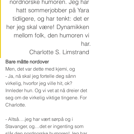
nordnorske humoren. Jeg har 
hatt sommerjobber på Yara 
tidligere, og har tenkt: det er 
her jeg skal være! Dynamikken 
mellom folk, den humoren vi 
har.
Charlotte S. Limstrand 
Bare måtte nordover
Men, det var dette med kjemi, og
- Ja, nå skal jeg fortelle deg sånn 
virkelig, hvorfor jeg ville hit, ok?
Innleder hun. Og vi vet at nå dreier det 
seg om de virkelig viktige tingene. For 
Charlotte.
- Altså….jeg har vært sørpå og i 
Stavanger, og…det er ingenting som 
slår den nordnorske humoren! Jeg har 