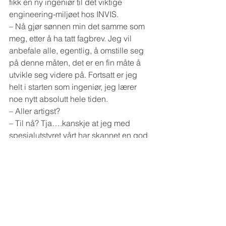
fikk en ny ingeniør til det viktige 
engineering-miljøet hos INVIS.
– Nå gjør sønnen min det samme som 
meg, etter å ha tatt fagbrev. Jeg vil 
anbefale alle, egentlig, å omstille seg 
på denne måten, det er en fin måte å 
utvikle seg videre på. Fortsatt er jeg 
helt i starten som ingeniør, jeg lærer 
noe nytt absolutt hele tiden.
– Aller artigst?
– Til nå? Tja….kanskje at jeg med 
spesialutstyret vårt har skannet en god 
del fiskebåter som trengte ny 
sertifisering? Det var i hvert fall klart 
utenfor noe av det jeg har gjort før!
Tekst og foto: Edmund Ulsnæs