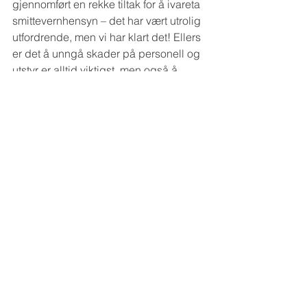
gjennomført en rekke tiltak for å ivareta 
smittevernhensyn – det har vært utrolig 
utfordrende, men vi har klart det! Ellers 
er det å unngå skader på personell og 
utstyr er alltid viktigst, men også å 
holde tidsrammen og budsjettet!
Rune er elektriker i bunn, med læretid 
hos Norsk Hydro og fartstid hos 
Gildeskål Elektriske, Terje Halsan AS, 
Meløy Energi og Meløy Elektro. Til REC 
Wafer kom han i 2001, og ved 
nedleggelsen der i 2012 jobbet Rune 
to år for Rapp Hydema i Bodø, var 
innom INVIS i Glomfjord Industripark, 
før han kom til Bilfinger som 
vedlikeholdsplanlegger i desember 
2014. Fra i fjor er han altså Yara-ansatt.