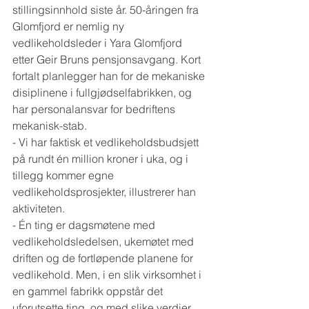
stillingsinnhold siste år. 50-åringen fra 
Glomfjord er nemlig ny 
vedlikeholdsleder i Yara Glomfjord 
etter Geir Bruns pensjonsavgang. Kort 
fortalt planlegger han for de mekaniske 
disiplinene i fullgjødselfabrikken, og 
har personalansvar for bedriftens 
mekanisk-stab.
- Vi har faktisk et vedlikeholdsbudsjett 
på rundt én million kroner i uka, og i 
tillegg kommer egne 
vedlikeholdsprosjekter, illustrerer han 
aktiviteten.
- Én ting er dagsmøtene med 
vedlikeholdsledelsen, ukemøtet med 
driften og de fortløpende planene for 
vedlikehold. Men, i en slik virksomhet i 
en gammel fabrikk oppstår det 
uforutsette ting, og med slike verdier 