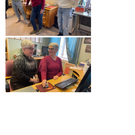
Ekstra stas er det når man får dedikerte 
gjester på besøk, sånn som denne 
dagen, da det var lærlingetreff på 
industrimuseet. Kari og Åse trives godt 
sammen med gjengen på Glomfjord 